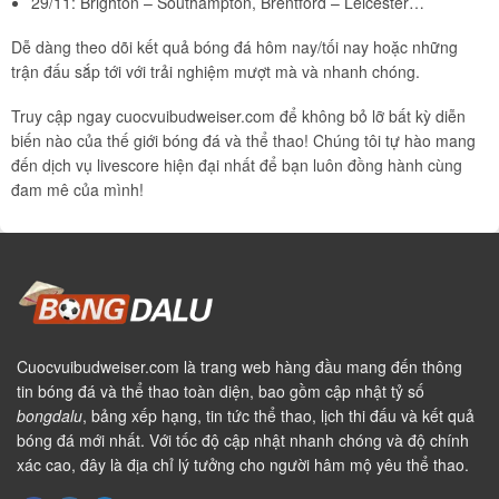
29/11: Brighton – Southampton, Brentford – Leicester…
Dễ dàng theo dõi kết quả bóng đá hôm nay/tối nay hoặc những
trận đấu sắp tới với trải nghiệm mượt mà và nhanh chóng.
Truy cập ngay cuocvuibudweiser.com để không bỏ lỡ bất kỳ diễn
biến nào của thế giới bóng đá và thể thao! Chúng tôi tự hào mang
đến dịch vụ livescore hiện đại nhất để bạn luôn đồng hành cùng
đam mê của mình!
Cuocvuibudweiser.com là trang web hàng đầu mang đến thông
tin bóng đá và thể thao toàn diện, bao gồm cập nhật tỷ số
bongdalu
, bảng xếp hạng, tin tức thể thao, lịch thi đấu và kết quả
bóng đá mới nhất. Với tốc độ cập nhật nhanh chóng và độ chính
xác cao, đây là địa chỉ lý tưởng cho người hâm mộ yêu thể thao.