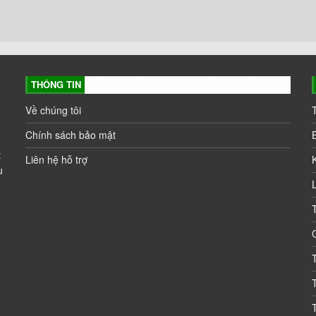
THÔNG TIN
Về chúng tôi
Chính sách bảo mật
t
Liên hệ hỗ trợ
u