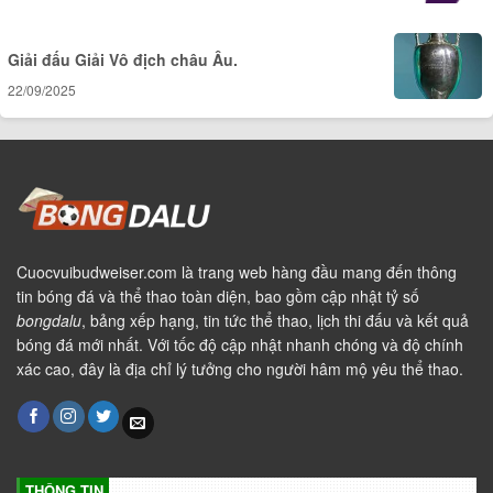
Giải đấu Giải Vô địch châu Âu.
22/09/2025
Cuocvuibudweiser.com là trang web hàng đầu mang đến thông
tin bóng đá và thể thao toàn diện, bao gồm cập nhật tỷ số
bongdalu
, bảng xếp hạng, tin tức thể thao, lịch thi đấu và kết quả
bóng đá mới nhất. Với tốc độ cập nhật nhanh chóng và độ chính
xác cao, đây là địa chỉ lý tưởng cho người hâm mộ yêu thể thao.
THÔNG TIN