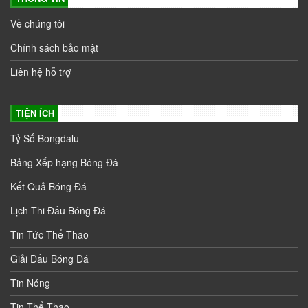
Về chúng tôi
Chính sách bảo mật
Liên hệ hỗ trợ
TIỆN ÍCH
Tỷ Số Bongdalu
Bảng Xếp hạng Bóng Đá
Kết Quả Bóng Đá
Lịch Thi Đấu Bóng Đá
Tin Tức Thể Thao
Giải Đấu Bóng Đá
Tin Nóng
Tin Thể Thao