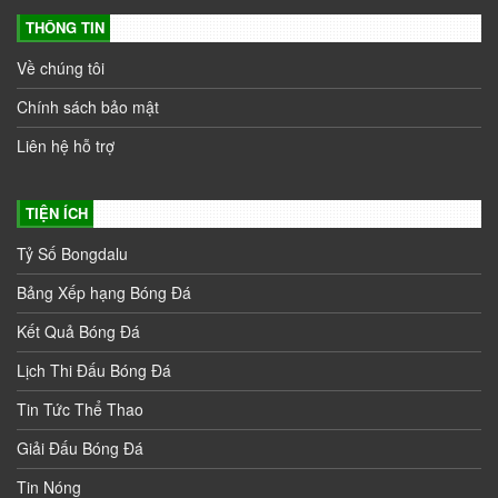
THÔNG TIN
Về chúng tôi
Chính sách bảo mật
Liên hệ hỗ trợ
TIỆN ÍCH
Tỷ Số Bongdalu
Bảng Xếp hạng Bóng Đá
Kết Quả Bóng Đá
Lịch Thi Đấu Bóng Đá
Tin Tức Thể Thao
Giải Đấu Bóng Đá
Tin Nóng