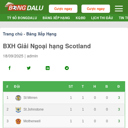
Bỏ
Cược ngay
Cược ngay
qua
nội
TỶ SỐ BONGDALU
BẢNG XẾP HẠNG
KQBĐ
LỊCH THI ĐẤU
TIN 
dung
Trang chủ
-
Bảng Xếp Hạng
BXH Giải Ngoại hạng Scotland
18/09/2025 | admin
#
Đội
ST
T
H
B
Đ
1
1
1
0
0
3
St Mirren
2
1
1
0
0
3
St Johnstone
3
1
1
0
0
3
Motherwell