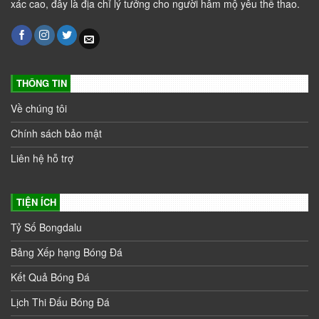
xác cao, đây là địa chỉ lý tưởng cho người hâm mộ yêu thể thao.
THÔNG TIN
Về chúng tôi
Chính sách bảo mật
Liên hệ hỗ trợ
TIỆN ÍCH
Tỷ Số Bongdalu
Bảng Xếp hạng Bóng Đá
Kết Quả Bóng Đá
Lịch Thi Đấu Bóng Đá