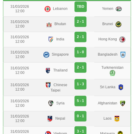
31/03/2026
TBD
Lebanon
Yemen
12:00
2 - 1
31/03/2026
Bhutan
Brunei
12:00
2 - 1
31/03/2026
India
Hong Kong
12:00
1 - 0
31/03/2026
Singapore
Bangladesh
12:00
2 - 1
Turkmenistan
31/03/2026
Thailand
12:00
1 - 3
31/03/2026
Chinese
Sri Lanka
12:00
Taipei
5 - 1
31/03/2026
Syria
Afghanistan
12:00
0 - 1
31/03/2026
Nepal
Laos
12:00
3 - 1
31/03/2026
Vietnam
Malaysia