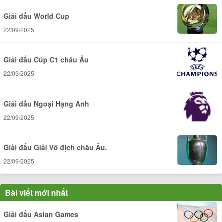
Giải đấu World Cup
22/09/2025
Giải đấu Cúp C1 châu Âu
22/09/2025
Giải đấu Ngoại Hạng Anh
22/09/2025
Giải đấu Giải Vô địch châu Âu.
22/09/2025
Bài viết mới nhất
Giải đấu Asian Games