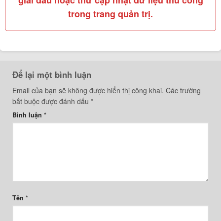
trong trang quản trị.
Để lại một bình luận
Email của bạn sẽ không được hiển thị công khai.
Các trường
bắt buộc được đánh dấu
*
Bình luận
*
Tên
*