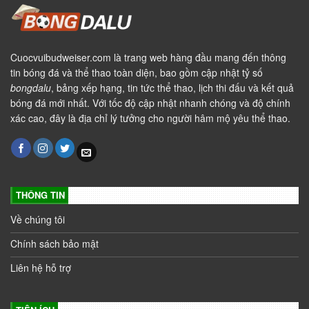
Cuocvuibudweiser.com là trang web hàng đầu mang đến thông
tin bóng đá và thể thao toàn diện, bao gồm cập nhật tỷ số
bongdalu
, bảng xếp hạng, tin tức thể thao, lịch thi đấu và kết quả
bóng đá mới nhất. Với tốc độ cập nhật nhanh chóng và độ chính
xác cao, đây là địa chỉ lý tưởng cho người hâm mộ yêu thể thao.
THÔNG TIN
Về chúng tôi
Chính sách bảo mật
Liên hệ hỗ trợ