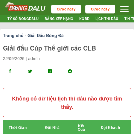
Bỏ
Cược ngay
Cược ngay
qua
nội
TỶ SỐ BONGDALU
BẢNG XẾP HẠNG
KQBĐ
LỊCH THI ĐẤU
TIN 
dung
Trang chủ
-
Giải Đấu Bóng Đá
Giải đấu Cúp Thế giới các CLB
22/09/2025 | admin
Không có dữ liệu lịch thi đấu nào được tìm
thấy.
Kết
Thời Gian
Đội Nhà
Đội Khách
Quả