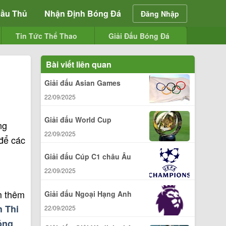
Cầu Thủ
Nhận Định Bóng Đá
Đăng Nhập
Tin Tức Thể Thao
Giải Đấu Bóng Đá
Bài viết liên quan
Giải đấu Asian Games
22/09/2025
Giải đấu World Cup
ng
22/09/2025
 để các
Giải đấu Cúp C1 châu Âu
22/09/2025
m thêm
Giải đấu Ngoại Hạng Anh
h Thi
22/09/2025
óng