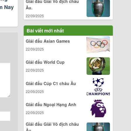
Giải đấu Giải Vô địch châu
m Nay
Âu.
22/09/2025
Bài viết mới nhất
Giải đấu Asian Games
22/09/2025
Giải đấu World Cup
22/09/2025
Giải đấu Cúp C1 châu Âu
22/09/2025
Giải đấu Ngoại Hạng Anh
22/09/2025
Giải đấu Giải Vô địch châu
Âu.