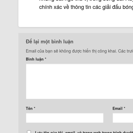
chính xác về thông tin các giải đấu bó
Để lại một bình luận
Email của bạn sẽ không được hiển thị công khai.
Các trư
Bình luận
*
Tên
*
Email
*
Lưu tên của tôi, email, và trang web trong trình duyệt