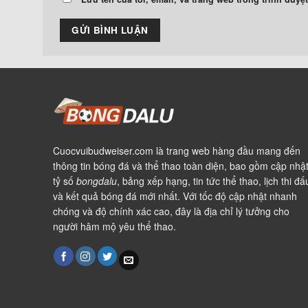
Cuocvuibudweiser.com là trang web hàng đầu mang đến
thông tin bóng đá và thể thao toàn diện, bao gồm cập nhậ
tỷ số
bongdalu
, bảng xếp hạng, tin tức thể thao, lịch thi đấ
và kết quả bóng đá mới nhất. Với tốc độ cập nhật nhanh
chóng và độ chính xác cao, đây là địa chỉ lý tưởng cho
người hâm mộ yêu thể thao.