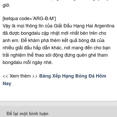
giờ.
[ketqua code=’ARG-B-M’]
Vậy là mọi thông tin của Giải Đấu Hạng Hai Argentina
đã được bongdalu cập nhật mới nhất bên trên cho
anh em. Để khám phá thêm kết quả bóng đá của
nhiều giải đấu hấp dẫn khác, nơi mang đến cho bạn
trải nghiệm thể thao sôi động đừng quên ghé tham
bongdalu mỗi ngày nhé.
<< Xem thêm >>
Bảng Xếp Hạng Bóng Đá Hôm
Nay
Để lại một bình luận