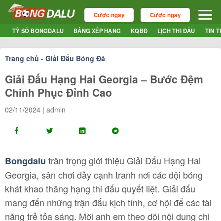
Bỏ
Cược ngay
Cược ngay
qua
nội
TỶ SỐ BONGDALU
BẢNG XẾP HẠNG
KQBĐ
LỊCH THI ĐẤU
TIN 
dung
Trang chủ
-
Giải Đấu Bóng Đá
Giải Đấu Hạng Hai Georgia – Bước Đệm
Chinh Phục Đỉnh Cao
02/11/2024 | admin
trân trọng giới thiệu Giải Đấu Hạng Hai
Bongdalu
Georgia, sân chơi đầy cạnh tranh nơi các đội bóng
khát khao thăng hạng thi đấu quyết liệt. Giải đấu
mang đến những trận đấu kịch tính, cơ hội để các tài
năng trẻ tỏa sáng. Mời anh em theo dõi nội dung chi