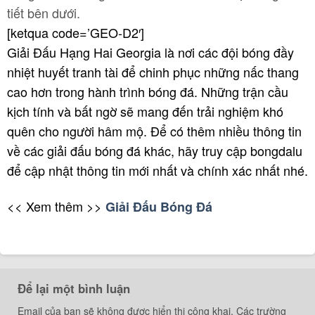
tiết bên dưới.
[ketqua code=’GEO-D2′]
Giải Đấu Hạng Hai Georgia là nơi các đội bóng đầy
nhiệt huyết tranh tài để chinh phục những nấc thang
cao hơn trong hành trình bóng đá. Những trận cầu
kịch tính và bất ngờ sẽ mang đến trải nghiệm khó
quên cho người hâm mộ. Để có thêm nhiều thông tin
về các giải đấu bóng đá khác, hãy truy cập bongdalu
để cập nhật thông tin mới nhất và chính xác nhất nhé.
<< Xem thêm >>
Giải Đấu Bóng Đá
Để lại một bình luận
Email của bạn sẽ không được hiển thị công khai.
Các trường