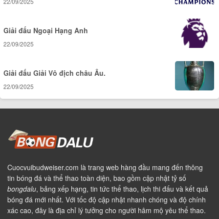
22/09/2025
Giải đấu Ngoại Hạng Anh
22/09/2025
Giải đấu Giải Vô địch châu Âu.
22/09/2025
Cuocvuibudweiser.com là trang web hàng đầu mang đến thông
tin bóng đá và thể thao toàn diện, bao gồm cập nhật tỷ số
bongdalu
, bảng xếp hạng, tin tức thể thao, lịch thi đấu và kết quả
bóng đá mới nhất. Với tốc độ cập nhật nhanh chóng và độ chính
xác cao, đây là địa chỉ lý tưởng cho người hâm mộ yêu thể thao.