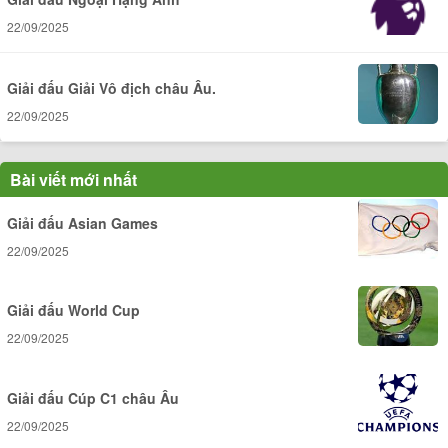
22/09/2025
Giải đấu Giải Vô địch châu Âu.
22/09/2025
Bài viết mới nhất
Giải đấu Asian Games
22/09/2025
Giải đấu World Cup
22/09/2025
Giải đấu Cúp C1 châu Âu
22/09/2025