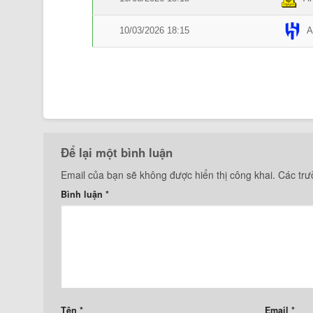
A
10/03/2026 18:15
Để lại một bình luận
Email của bạn sẽ không được hiển thị công khai.
Các trư
Bình luận
*
Tên
*
Email
*