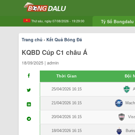
Bỏ
qua
nội
Tỷ Số Bongdalu
Thứ sáu, ngày 07/08/2026 - 19:29:
00
dung
Trang chủ
-
Kết Quả Bóng Đá
KQBD Cúp C1 châu Á
18/09/2025 | admin
Thời Gian
Đội 
A
25/04/2026 16:15
Machi
21/04/2026 16:15
Vis
20/04/2026 16:15
Burir
18/04/2026 16:15