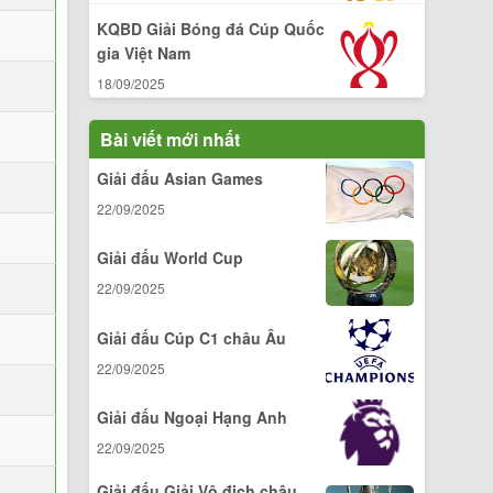
KQBD Giải Bóng đá Cúp Quốc
gia Việt Nam
18/09/2025
Bài viết mới nhất
Giải đấu Asian Games
22/09/2025
Giải đấu World Cup
22/09/2025
Giải đấu Cúp C1 châu Âu
22/09/2025
Giải đấu Ngoại Hạng Anh
22/09/2025
Giải đấu Giải Vô địch châu