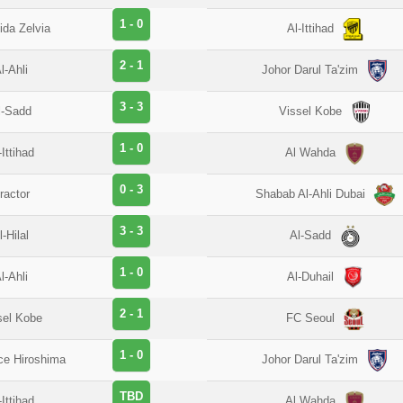
1 - 0
da Zelvia
Al-Ittihad
2 - 1
l-Ahli
Johor Darul Ta'zim
3 - 3
l-Sadd
Vissel Kobe
1 - 0
-Ittihad
Al Wahda
0 - 3
ractor
Shabab Al-Ahli Dubai
3 - 3
l-Hilal
Al-Sadd
1 - 0
l-Ahli
Al-Duhail
2 - 1
sel Kobe
FC Seoul
1 - 0
ce Hiroshima
Johor Darul Ta'zim
TBD
-Ittihad
Al Wahda