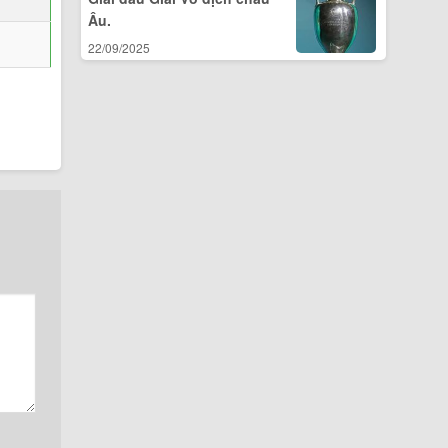
Âu.
22/09/2025