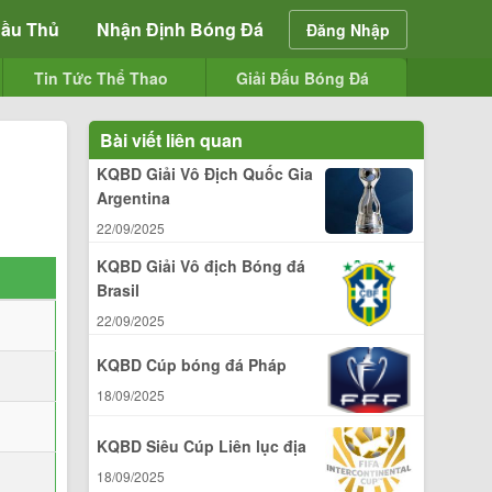
Cầu Thủ
Nhận Định Bóng Đá
Đăng Nhập
Tin Tức Thể Thao
Giải Đấu Bóng Đá
Bài viết liên quan
KQBD Giải Vô Địch Quốc Gia
Argentina
22/09/2025
KQBD Giải Vô địch Bóng đá
Brasil
22/09/2025
KQBD Cúp bóng đá Pháp
18/09/2025
KQBD Siêu Cúp Liên lục địa
18/09/2025