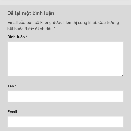
Để lại một bình luận
Email của bạn sẽ không được hiển thị công khai.
Các trường
bắt buộc được đánh dấu
*
Bình luận
*
Tên
*
Email
*