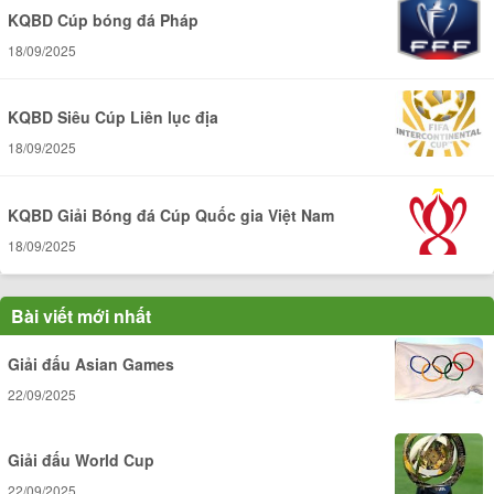
KQBD Cúp bóng đá Pháp
18/09/2025
KQBD Siêu Cúp Liên lục địa
18/09/2025
KQBD Giải Bóng đá Cúp Quốc gia Việt Nam
18/09/2025
Bài viết mới nhất
Giải đấu Asian Games
22/09/2025
Giải đấu World Cup
22/09/2025