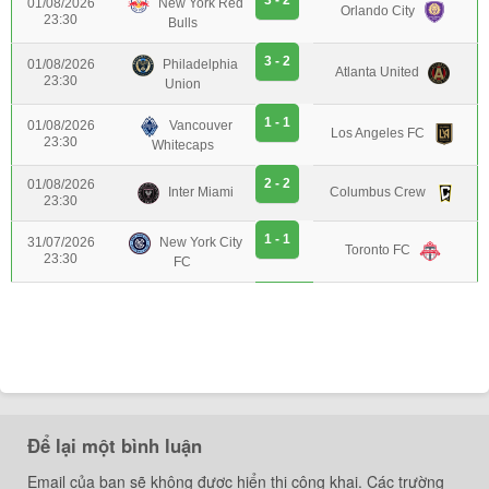
01/08/2026
New York Red
Orlando City
23:30
Bulls
3 - 2
01/08/2026
Philadelphia
Atlanta United
23:30
Union
1 - 1
01/08/2026
Vancouver
Los Angeles FC
23:30
Whitecaps
2 - 2
01/08/2026
Inter Miami
Columbus Crew
23:30
1 - 1
31/07/2026
New York City
Toronto FC
23:30
FC
Để lại một bình luận
Email của bạn sẽ không được hiển thị công khai.
Các trường