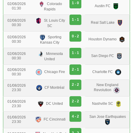
1 - 0
02/08/2026
Colorado
Austin FC
01:30
Rapids
1 - 1
02/08/2026
St. Louis City
Real Salt Lake
00:30
SC
0 - 2
02/08/2026
Sporting
Houston Dynamo
00:30
Kansas City
1 - 1
02/08/2026
Minnesota
San Diego FC
00:30
United
2 - 1
02/08/2026
Chicago Fire
Charlotte FC
00:30
2 - 2
New England
01/08/2026
CF Montréal
23:30
Revolution
2 - 2
01/08/2026
DC United
Nashville SC
23:30
4 - 2
San Jose Earthquakes
01/08/2026
FC Cincinnati
23:30
3 - 2