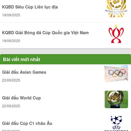
KQBD Siêu Cúp Liên lục địa
18/09/2025
KQBD Giải Bóng đá Cúp Quốc gia Việt Nam
18/09/2025
Bài viết mới nhất
Giải đấu Asian Games
22/09/2025
Giải đấu World Cup
22/09/2025
Giải đấu Cúp C1 châu Âu