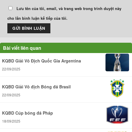
Lưu tên của tôi, email, và trang web trong trình duyệt này
cho lần bình luận kế tiếp của tôi.
Bài viết liên quan
KQBD Giải Vô Địch Quốc Gia Argentina
22/09/2025
KQBD Giải Vô địch Bóng đá Brasil
22/09/2025
KQBD Cúp bóng đá Pháp
18/09/2025