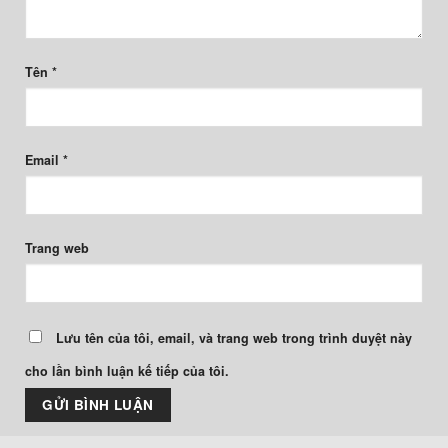
Tên
*
Email
*
Trang web
Lưu tên của tôi, email, và trang web trong trình duyệt này
cho lần bình luận kế tiếp của tôi.