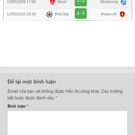
1 - 2
13/05/2026 17:00
Brest
Strasbourg
2 - 3
12/05/2026 18:30
Red Star
Rodez AF
Để lại một bình luận
Email của bạn sẽ không được hiển thị công khai.
Các trường
bắt buộc được đánh dấu
*
Bình luận
*