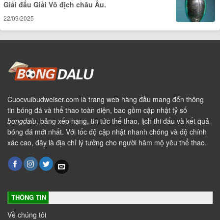
Giải đấu Giải Vô địch châu Âu.
22/09/2025
Cuocvuibudweiser.com là trang web hàng đầu mang đến thông
tin bóng đá và thể thao toàn diện, bao gồm cập nhật tỷ số
bongdalu
, bảng xếp hạng, tin tức thể thao, lịch thi đấu và kết quả
bóng đá mới nhất. Với tốc độ cập nhật nhanh chóng và độ chính
xác cao, đây là địa chỉ lý tưởng cho người hâm mộ yêu thể thao.
THÔNG TIN
Về chúng tôi