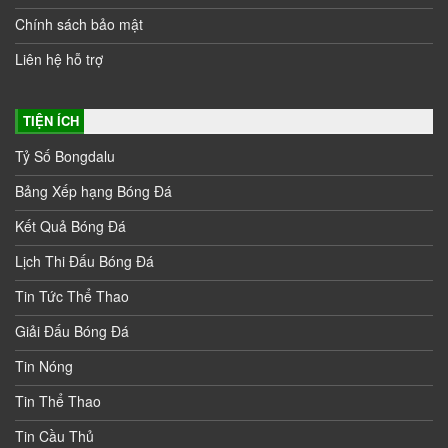
Chính sách bảo mật
Liên hệ hỗ trợ
TIỆN ÍCH
Tỷ Số Bongdalu
Bảng Xếp hạng Bóng Đá
Kết Quả Bóng Đá
Lịch Thi Đấu Bóng Đá
Tin Tức Thể Thao
Giải Đấu Bóng Đá
Tin Nóng
Tin Thể Thao
Tin Cầu Thủ