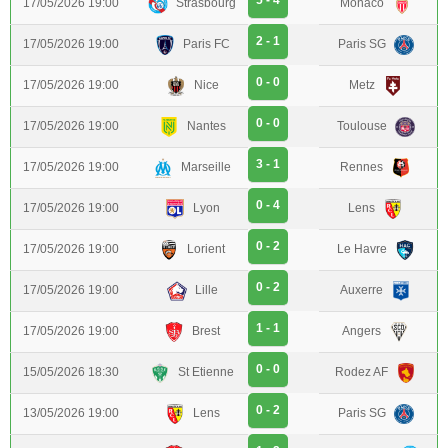
17/05/2026 19:00
Strasbourg
Monaco
2 - 1
17/05/2026 19:00
Paris FC
Paris SG
0 - 0
17/05/2026 19:00
Nice
Metz
0 - 0
17/05/2026 19:00
Nantes
Toulouse
3 - 1
17/05/2026 19:00
Marseille
Rennes
0 - 4
17/05/2026 19:00
Lyon
Lens
0 - 2
17/05/2026 19:00
Lorient
Le Havre
0 - 2
17/05/2026 19:00
Lille
Auxerre
1 - 1
17/05/2026 19:00
Brest
Angers
0 - 0
15/05/2026 18:30
St Etienne
Rodez AF
0 - 2
13/05/2026 19:00
Lens
Paris SG