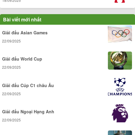
18/09/2025
Bài viết mới nhất
Giải đấu Asian Games
22/09/2025
Giải đấu World Cup
22/09/2025
Giải đấu Cúp C1 châu Âu
22/09/2025
Giải đấu Ngoại Hạng Anh
22/09/2025