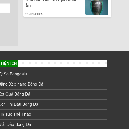
Âu.
22/09/2025
TIỆN ÍCH
Tỷ Số Bongdalu
Bảng Xếp hạng Bóng Đá
Kết Quả Bóng Đá
Lịch Thi Đấu Bóng Đá
Tin Tức Thể Thao
Giải Đấu Bóng Đá