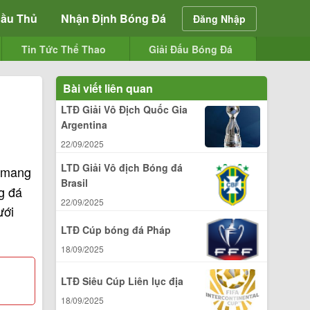
Cầu Thủ
Nhận Định Bóng Đá
Đăng Nhập
Tin Tức Thể Thao
Giải Đấu Bóng Đá
Bài viết liên quan
LTĐ Giải Vô Địch Quốc Gia
Argentina
22/09/2025
LTD Giải Vô địch Bóng đá
, mang
Brasil
g đá
22/09/2025
ưới
LTĐ Cúp bóng đá Pháp
18/09/2025
LTĐ Siêu Cúp Liên lục địa
18/09/2025