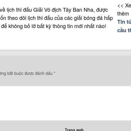
<< X
 về lịch thi đấu Giải Vô địch Tây Ban Nha, được
thêm
 theo dõi lịch thi đấu của các giải bóng đá hấp
Tin t
để không bỏ lỡ bất kỳ thông tin mới nhất nào!
cầu t
ờng bắt buộc được đánh dấu
*
Trang web