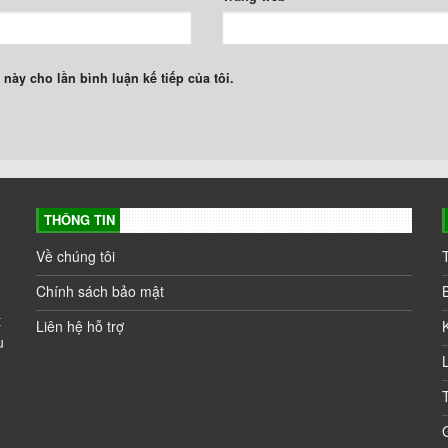
 này cho lần bình luận kế tiếp của tôi.
THÔNG TIN
Về chúng tôi
Chính sách bảo mật
t
Liên hệ hỗ trợ
u