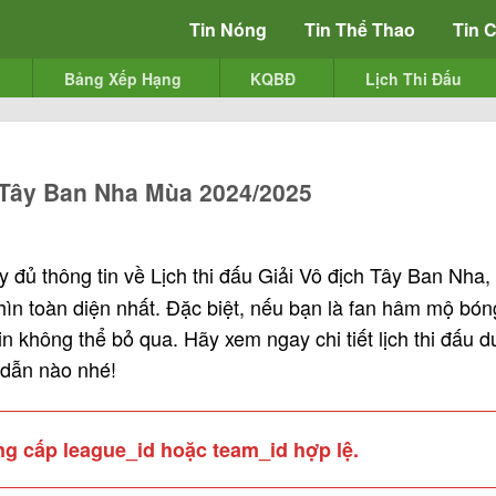
Tin Nóng
Tin Thể Thao
Tin 
Bảng Xếp Hạng
KQBĐ
Lịch Thi Đấu
h Tây Ban Nha Mùa 2024/2025
đủ thông tin về Lịch thi đấu Giải Vô địch Tây Ban Nha
n toàn diện nhất. Đặc biệt, nếu bạn là fan hâm mộ bón
 không thể bỏ qua. Hãy xem ngay chi tiết lịch thi đấu d
 dẫn nào nhé!
ng cấp league_id hoặc team_id hợp lệ.