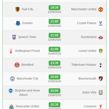
18:30
Hull City
Manchester United
22/08/2026
21:00
Everton
Crystal Palace
22/08/2026
21:00
Ipswich Town
Sunderland
22/08/2026
21:00
Nottingham Forest
Leeds United
22/08/2026
23:30
Brentford
Tottenham Hotspur
22/08/2026
20:00
Manchester City
Bournemouth
23/08/2026
Brighton and Hove
20:00
Aston Villa
Albion
23/08/2026
22:30
Newcastle United
Liverpool
23/08/2026