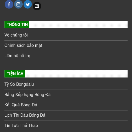
THÔNG TIN
Về chúng tôi
Chính sách bảo mật
Liên hệ hỗ trợ
TIỆN ÍCH
Tỷ Số Bongdalu
Bảng Xếp hạng Bóng Đá
Kết Quả Bóng Đá
Lịch Thi Đấu Bóng Đá
Tin Tức Thể Thao