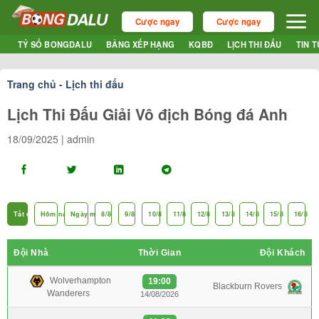
Bỏ
Cược ngay
Cược ngay
qua
nội
TỶ SỐ BONGDALU
BẢNG XẾP HẠNG
KQBĐ
LỊCH THI ĐẤU
TIN 
dung
Trang chủ
-
Lịch thi đấu
Lịch Thi Đấu Giải Vô địch Bóng đá Anh
18/09/2025 | admin
Tất cả
Hôm nay
Ngày mai
8/8
9/8
10/8
11/8
12/8
13/8
14/8
15/8
16/8
Đội Nhà
Thời Gian
Đội Khách
Wolverhampton
19:00
Blackburn Rovers
Wanderers
14/08/2026