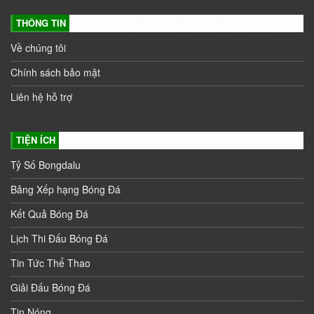
THÔNG TIN
Về chúng tôi
Chính sách bảo mật
Liên hệ hỗ trợ
TIỆN ÍCH
Tỷ Số Bongdalu
Bảng Xếp hạng Bóng Đá
Kết Quả Bóng Đá
Lịch Thi Đấu Bóng Đá
Tin Tức Thể Thao
Giải Đấu Bóng Đá
Tin Nóng