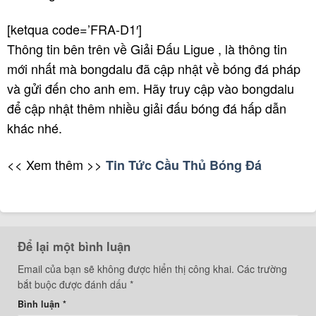
[ketqua code=’FRA-D1′]
Thông tin bên trên về Giải Đấu Ligue , là thông tin
mới nhất mà bongdalu đã cập nhật về bóng đá pháp
và gửi đến cho anh em. Hãy truy cập vào bongdalu
để cập nhật thêm nhiều giải đấu bóng đá hấp dẫn
khác nhé.
<< Xem thêm >>
Tin Tức Cầu Thủ Bóng Đá
Để lại một bình luận
Email của bạn sẽ không được hiển thị công khai.
Các trường
bắt buộc được đánh dấu
*
Bình luận
*