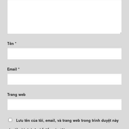
Tên
*
Email
*
Trang web
Lưu tên của tôi, email, và trang web trong trình duyệt này