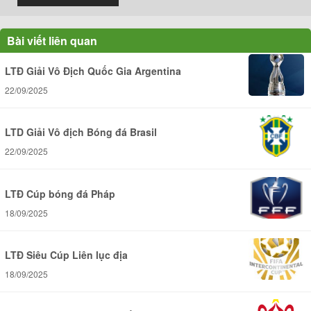
Bài viết liên quan
LTĐ Giải Vô Địch Quốc Gia Argentina
22/09/2025
LTD Giải Vô địch Bóng đá Brasil
22/09/2025
LTĐ Cúp bóng đá Pháp
18/09/2025
LTĐ Siêu Cúp Liên lục địa
18/09/2025