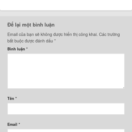
Để lại một bình luận
Email của bạn sẽ không được hiển thị công khai.
Các trường
bắt buộc được đánh dấu
*
Bình luận
*
Tên
*
Email
*