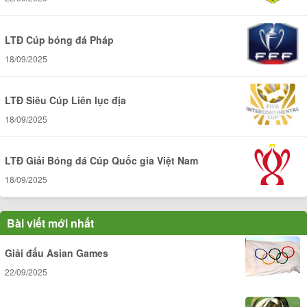
LTĐ Cúp bóng đá Pháp
18/09/2025
LTĐ Siêu Cúp Liên lục địa
18/09/2025
LTĐ Giải Bóng đá Cúp Quốc gia Việt Nam
18/09/2025
Bài viết mới nhất
Giải đấu Asian Games
22/09/2025