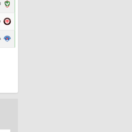
d
m
a