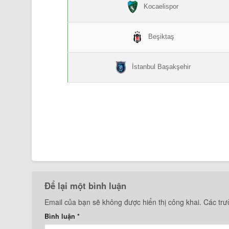
Kocaelispor
Beşiktaş
İstanbul Başakşehir
Để lại một bình luận
Email của bạn sẽ không được hiển thị công khai.
Các trư
Bình luận
*