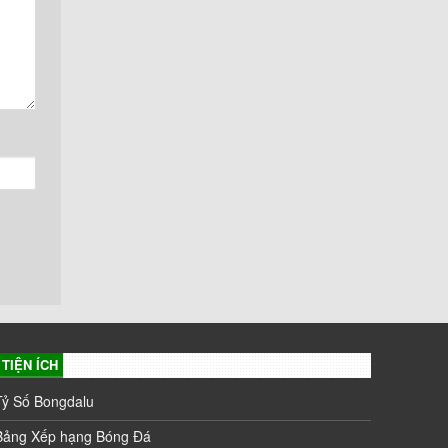
TIỆN ÍCH
Tỷ Số Bongdalu
Bảng Xếp hạng Bóng Đá