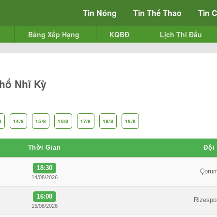
Tin Nóng
Tin Thể Thao
Tin 
Bảng Xếp Hạng
KQBĐ
Lịch Thi Đấu
hổ Nhĩ Kỳ
8
14/8
15/8
16/8
17/8
18/8
19/8
Thời Gian
Đội
18:30
Çoru
14/08/2026
16:00
Rizespo
15/08/2026