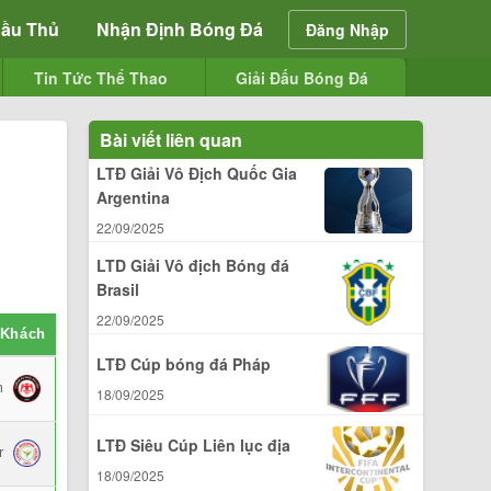
Cầu Thủ
Nhận Định Bóng Đá
Đăng Nhập
Tin Tức Thể Thao
Giải Đấu Bóng Đá
Bài viết liên quan
LTĐ Giải Vô Địch Quốc Gia
Argentina
22/09/2025
LTD Giải Vô địch Bóng đá
Brasil
22/09/2025
 Khách
LTĐ Cúp bóng đá Pháp
m
18/09/2025
LTĐ Siêu Cúp Liên lục địa
r
18/09/2025