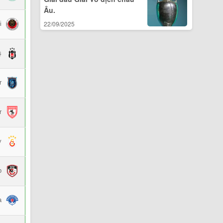
Âu.
22/09/2025
i
ş
r
r
y
p
a