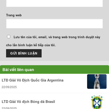
Trang web
Lưu tên của tôi, email, và trang web trong trình duyệt này
cho lần bình luận kế tiếp của tôi.
Bài viết liên quan
LTĐ Giải Vô Địch Quốc Gia Argentina
22/09/2025
LTD Giải Vô địch Bóng đá Brasil
22/09/2025