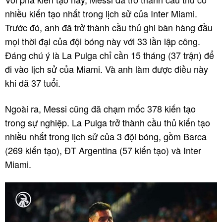
nhiều kiến tạo nhất trong lịch sử của Inter Miami.
Trước đó, anh đã trở thành cầu thủ ghi bàn hàng đầu
mọi thời đại của đội bóng này với 33 lần lập công.
Đáng chú ý là La Pulga chỉ cần 15 tháng (37 trận) để
đi vào lịch sử của Miami. Và anh làm được điều này
khi đã 37 tuổi.
Ngoài ra, Messi cũng đã chạm mốc 378 kiến tạo
trong sự nghiệp. La Pulga trở thành cầu thủ kiến tạo
nhiều nhất trong lịch sử của 3 đội bóng, gồm Barca
(269 kiến tạo), ĐT Argentina (57 kiến tạo) và Inter
Miami.