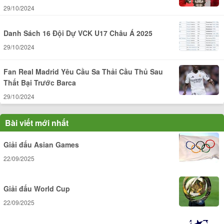
29/10/2024
Danh Sách 16 Đội Dự VCK U17 Châu Á 2025
29/10/2024
Fan Real Madrid Yêu Cầu Sa Thải Cầu Thủ Sau
Thất Bại Trước Barca
29/10/2024
Bài viết mới nhất
Giải đấu Asian Games
22/09/2025
Giải đấu World Cup
22/09/2025