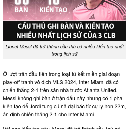
Lionel Messi đã trở thành cầu thủ có nhiều kiến tạo nhất
trong lịch sử
Ở lượt trận đầu tiên trong loạt tứ kết miền giai đoạn
play-off tranh vô địch MLS 2024, Inter Miami đã có
chiến thắng 2-1 trên sân nhà trước Atlanta United.
Messi không ghi bàn ở trận đấu này nhưng có 1 pha
kiến tạo để Jordi tung cú nã đại bác từ cự ly hơn 22m,
ấn định chiến thắng 2-1 cho Inter Miami.
Với pha kiến tạo này, Messi đã trở thành cầu thủ có