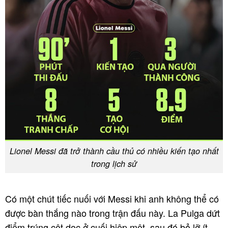
Lionel Messi đã trở thành cầu thủ có nhiều kiến tạo nhất
trong lịch sử
Có một chút tiếc nuối với Messi khi anh không thể có
được bàn thắng nào trong trận đấu này. La Pulga dứt
điểm trúng cột dọc ở cuối hiệp một, sau đó bỏ lỡ ít