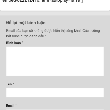
Để lại một bình luận
Email của bạn sẽ không được hiển thị công khai.
Các trường
bắt buộc được đánh dấu
*
Bình luận
*
Tên
*
Email
*