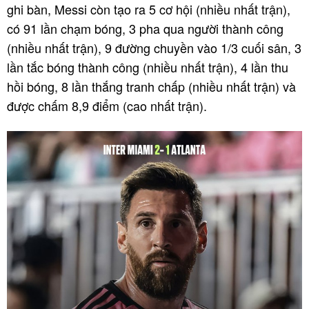
ghi bàn, Messi còn tạo ra 5 cơ hội (nhiều nhất trận),
có 91 lần chạm bóng, 3 pha qua người thành công
(nhiều nhất trận), 9 đường chuyền vào 1/3 cuối sân, 3
lần tắc bóng thành công (nhiều nhất trận), 4 lần thu
hồi bóng, 8 lần thắng tranh chấp (nhiều nhất trận) và
được chấm 8,9 điểm (cao nhất trận).