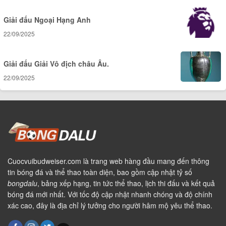
Giải đấu Ngoại Hạng Anh
22/09/2025
Giải đấu Giải Vô địch châu Âu.
22/09/2025
Cuocvuibudweiser.com là trang web hàng đầu mang đến thông
tin bóng đá và thể thao toàn diện, bao gồm cập nhật tỷ số
bongdalu
, bảng xếp hạng, tin tức thể thao, lịch thi đấu và kết quả
bóng đá mới nhất. Với tốc độ cập nhật nhanh chóng và độ chính
xác cao, đây là địa chỉ lý tưởng cho người hâm mộ yêu thể thao.