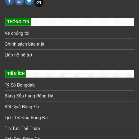
THÔNG TIN
Về chúng tôi
Chính sách bảo mật
Liên hệ hỗ trợ
TIỆN ÍCH
Tỷ Số Bongdalu
Bảng Xếp hạng Bóng Đá
Kết Quả Bóng Đá
Lịch Thi Đấu Bóng Đá
Tin Tức Thể Thao
Giải Đấu Bóng Đá