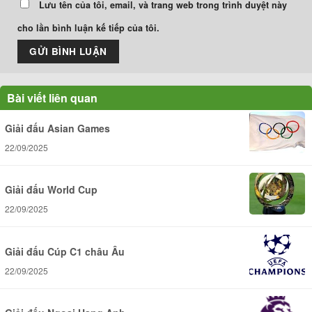
Lưu tên của tôi, email, và trang web trong trình duyệt này
cho lần bình luận kế tiếp của tôi.
Bài viết liên quan
Giải đấu Asian Games
22/09/2025
Giải đấu World Cup
22/09/2025
Giải đấu Cúp C1 châu Âu
22/09/2025