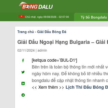
Bỏ
qua
nội
Tỷ Số Bongdalu
Chủ nhật, ngày 09/08/2026 - 02:07:
00
dung
Trang chủ
-
Giải Đấu Bóng Đá
Giải Đấu Ngoại Hạng Bulgaria – Giả
02/11/2024 | admin
[ketqua code=’BUL-D1′]
Bên trên là toàn bộ thông tin mới nhất
ngày hôm nay. Để không bỏ lỡ nhiều thô
bongdalu để cập nhật thông tin nhanh 
<< Xem thêm >>
Lịch Thi Đấu Bóng 