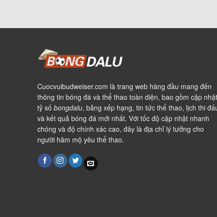
Cuocvuibudweiser.com là trang web hàng đầu mang đến
thông tin bóng đá và thể thao toàn diện, bao gồm cập nhậ
tỷ số
bongdalu
, bảng xếp hạng, tin tức thể thao, lịch thi đấ
và kết quả bóng đá mới nhất. Với tốc độ cập nhật nhanh
chóng và độ chính xác cao, đây là địa chỉ lý tưởng cho
người hâm mộ yêu thể thao.