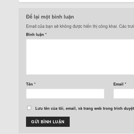
Để lại một bình luận
Email của bạn sẽ không được hiển thị công khai.
Các trư
Bình luận
*
Tên
*
Email
*
Lưu tên của tôi, email, và trang web trong trình duyệt