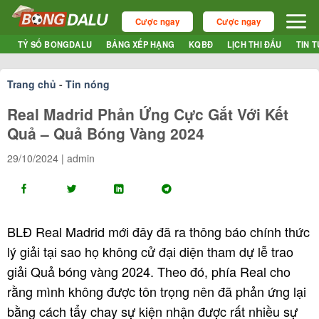
Bỏ
Cược ngay
Cược ngay
qua
nội
TỶ SỐ BONGDALU
BẢNG XẾP HẠNG
KQBĐ
LỊCH THI ĐẤU
TIN 
dung
Trang chủ
-
Tin nóng
Real Madrid Phản Ứng Cực Gắt Với Kết
Quả – Quả Bóng Vàng 2024
29/10/2024 | admin
BLĐ Real Madrid mới đây đã ra thông báo chính thức
lý giải tại sao họ không cử đại diện tham dự lễ trao
giải Quả bóng vàng 2024. Theo đó, phía Real cho
rằng mình không được tôn trọng nên đã phản ứng lại
bằng cách tẩy chay sự kiện nhận được rất nhiều sự