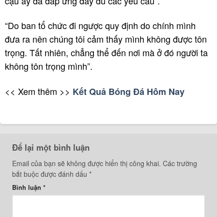
cậu ấy đã đáp ứng đầy đủ các yêu cầu”.
“Do ban tổ chức đi ngược quy định do chính mình
đưa ra nên chúng tôi cảm thấy mình không được tôn
trọng. Tất nhiên, chẳng thể đến nơi mà ở đó người ta
không tôn trọng mình”.
<< Xem thêm >>
Kết Quả Bóng Đá Hôm Nay
Để lại một bình luận
Email của bạn sẽ không được hiển thị công khai.
Các trường
bắt buộc được đánh dấu
*
Bình luận
*