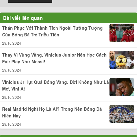
Bài viết liên quan
Thán Phục Với Thành Tích Ngoài Tưởng Tượng
Của Bóng Đá Trẻ Triều Tiên
29/10/2024
Thay Vì Vùng Vằng, Vinicius Junior Nên Học Cách
Fair Play Như Messi!
29/10/2024
Vinicius Jr Hụt Quả Bóng Vàng: Đời Không Như Là
Mơ, Vini Ạ!
29/10/2024
Real Madrid Nghĩ Họ Là Ai? Trong Nền Bóng Đá
Hiện Nay
29/10/2024