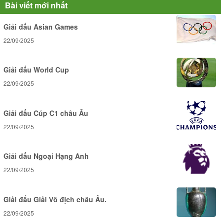
Bài viết mới nhất
Giải đấu Asian Games
22/09/2025
Giải đấu World Cup
22/09/2025
Giải đấu Cúp C1 châu Âu
22/09/2025
Giải đấu Ngoại Hạng Anh
22/09/2025
Giải đấu Giải Vô địch châu Âu.
22/09/2025