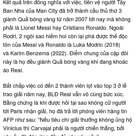
Kết quả trên đồng nghĩa với việc, tiền vệ người Tây
Ban Nha của Man City đã trở thành cầu thủ thứ 3
giành Quả bóng vàng từ năm 2007 tới nay mà không
phải là Lionel Messi hay Cristiano Ronaldo. Ngoài
Rodri, 2 ngôi sao hiếm hoi còn lại phá được thế độc
tôn của Messi và Ronaldo là Luka Modric (2018)
và Karim Benzema (2022). Điểm chung của cặp đôi
này là họ đều giành Quả bóng vàng khi đang khoác
áo Real.
Bất chấp việc có đến 2 thành viên lọt vào top 3 ở lễ
trao giải năm nay, BLĐ Real vẫn vô cùng bức xúc.
Bằng chứng là khi được hỏi tại sao không cử người
tới Paris nhận giải, họ đã trả lời phóng viên hãng tin
AFP như sau: “Nếu tiêu chí giải thưởng không ủng hộ
Vinicius thì Carvajal phải là người chiến thắng, bởi