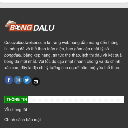
Cuocvuibudweiser.com là trang web hàng đầu mang đến thông
tin bóng đá và thể thao toàn diện, bao gồm cập nhật tỷ số
bongdalu
, bảng xếp hạng, tin tức thể thao, lịch thi đấu và kết quả
bóng đá mới nhất. Với tốc độ cập nhật nhanh chóng và độ chính
xác cao, đây là địa chỉ lý tưởng cho người hâm mộ yêu thể thao.
THÔNG TIN
Về chúng tôi
Chính sách bảo mật