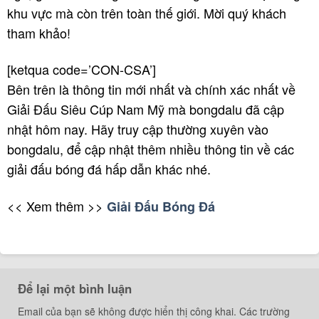
khu vực mà còn trên toàn thế giới. Mời quý khách
tham khảo!
[ketqua code=’CON-CSA’]
Bên trên là thông tin mới nhất và chính xác nhất về
Giải Đấu Siêu Cúp Nam Mỹ mà bongdalu đã cập
nhật hôm nay. Hãy truy cập thường xuyên vào
bongdalu, để cập nhật thêm nhiều thông tin về các
giải đấu bóng đá hấp dẫn khác nhé.
<< Xem thêm >>
Giải Đấu Bóng Đá
Để lại một bình luận
Email của bạn sẽ không được hiển thị công khai.
Các trường