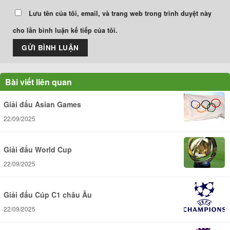
Lưu tên của tôi, email, và trang web trong trình duyệt này
cho lần bình luận kế tiếp của tôi.
Bài viết liên quan
Giải đấu Asian Games
22/09/2025
Giải đấu World Cup
22/09/2025
Giải đấu Cúp C1 châu Âu
22/09/2025