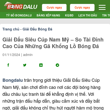
Bỏ
Cược ngay
Cược ngay
qua
nội
TỶ SỐ BONGDALU
BẢNG XẾP HẠNG
KQBĐ
LỊCH THI ĐẤU
TIN 
dung
Trang chủ
-
Giải Đấu Bóng Đá
Giải Đấu Siêu Cúp Nam Mỹ – So Tài Đỉnh
Cao Của Những Gã Khổng Lồ Bóng Đá
01/11/2024 | admin
trân trọng giới thiệu Giải Đấu Siêu Cúp
Bongdalu
Nam Mỹ, sân chơi đỉnh cao nơi các đội bóng hàng
đầu châu lục tranh tài để khẳng định vị thế. Với
những trận đấu hấp dẫn, giàu cảm xúc và đầy bất
ngờ, giải đấu không chỉ thu hút người hâm mộ trong