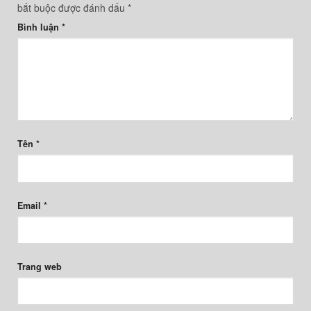
bắt buộc được đánh dấu
*
Bình luận
*
Tên
*
Email
*
Trang web