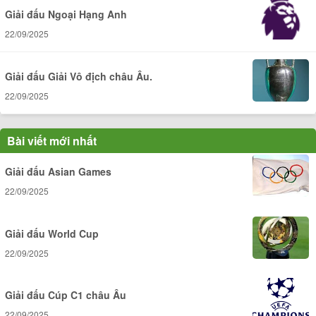
Giải đấu Ngoại Hạng Anh
22/09/2025
Giải đấu Giải Vô địch châu Âu.
22/09/2025
Bài viết mới nhất
Giải đấu Asian Games
22/09/2025
Giải đấu World Cup
22/09/2025
Giải đấu Cúp C1 châu Âu
22/09/2025