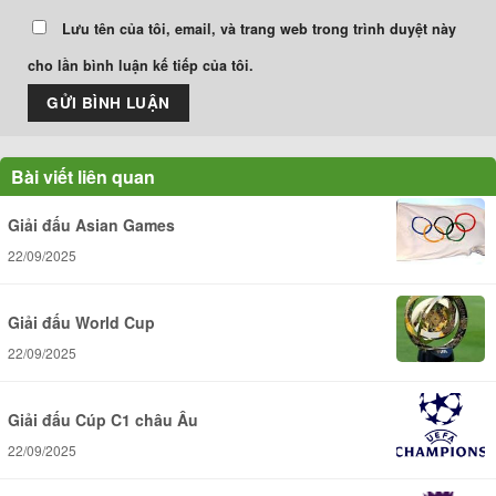
Lưu tên của tôi, email, và trang web trong trình duyệt này
cho lần bình luận kế tiếp của tôi.
Bài viết liên quan
Giải đấu Asian Games
22/09/2025
Giải đấu World Cup
22/09/2025
Giải đấu Cúp C1 châu Âu
22/09/2025