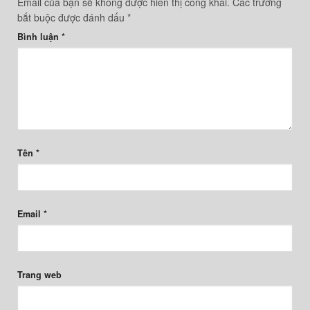
Email của bạn sẽ không được hiển thị công khai.
Các trường
bắt buộc được đánh dấu
*
Bình luận
*
Tên
*
Email
*
Trang web