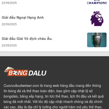
22/09/2025
Giải đấu Ngoại Hạng Anh
22/09/2025
Giải đấu Giải Vô địch châu Âu.
22/09/2025
Cuocvuibudweiser.com là trang web hàng đầu mang đến thông
tin bóng đá và thể thao toàn diện, bao gồm cập nhật tỷ số
bongdalu
, bảng xếp hạng, tin tức thể thao, lịch thi đấu và kết quả
bóng đá mới nhất. Với tốc độ cập nhật nhanh chóng và độ chính
xác cao, đây là địa chỉ lý tưởng cho người hâm mộ yêu thể thao.