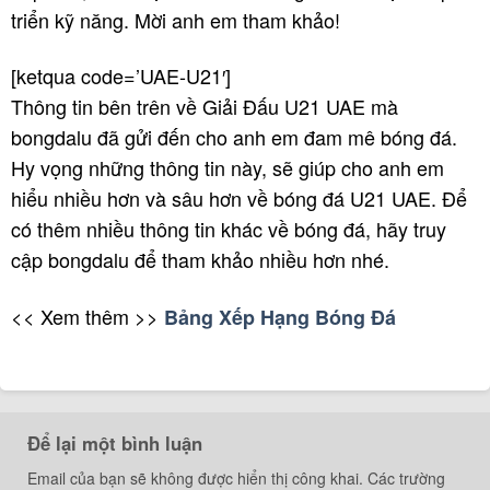
triển kỹ năng. Mời anh em tham khảo!
[ketqua code=’UAE-U21′]
Thông tin bên trên về Giải Đấu U21 UAE mà
bongdalu đã gửi đến cho anh em đam mê bóng đá.
Hy vọng những thông tin này, sẽ giúp cho anh em
hiểu nhiều hơn và sâu hơn về bóng đá U21 UAE. Để
có thêm nhiều thông tin khác về bóng đá, hãy truy
cập bongdalu để tham khảo nhiều hơn nhé.
<< Xem thêm >>
Bảng Xếp Hạng Bóng Đá
Để lại một bình luận
Email của bạn sẽ không được hiển thị công khai.
Các trường