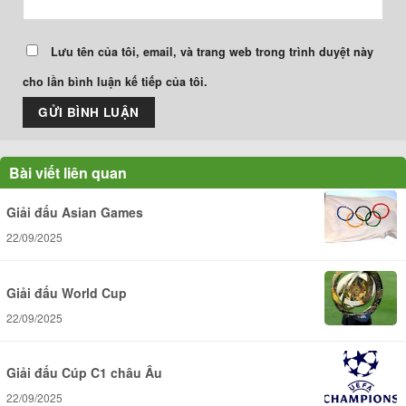
Lưu tên của tôi, email, và trang web trong trình duyệt này
cho lần bình luận kế tiếp của tôi.
Bài viết liên quan
Giải đấu Asian Games
22/09/2025
Giải đấu World Cup
22/09/2025
Giải đấu Cúp C1 châu Âu
22/09/2025