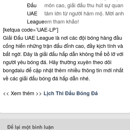
Đấu
môn cao, giải đấu thu hút sự quan
UAE
tâm lớn từ người hâm mộ. Mời anh
League
em tham khảo!
[ketqua code=’UAE-LP’]
Giải Đấu UAE League là nơi các đội bóng hàng đầu
cống hiến những trận đấu đỉnh cao, đầy kịch tính và
bất ngờ. Đây là giải đấu hấp dẫn không thể bỏ lỡ với
người yêu bóng đá. Hãy thường xuyên theo dõi
bongdalu để cập nhật thêm nhiều thông tin mới nhất
về các giải đấu bóng đá hấp dẫn nhé.
<< Xem thêm >>
Lịch Thi Đấu Bóng Đá
Để lại một bình luận