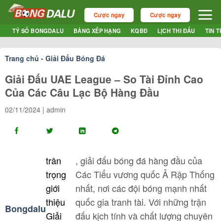
Bỏ
Cược ngay
Cược ngay
qua
nội
TỶ SỐ BONGDALU
BẢNG XẾP HẠNG
KQBĐ
LỊCH THI ĐẤU
TIN 
dung
Trang chủ
-
Giải Đấu Bóng Đá
Giải Đấu UAE League – So Tài Đỉnh Cao
Của Các Câu Lạc Bộ Hàng Đầu
02/11/2024 | admin
trân
, giải đấu bóng đá hàng đầu của
trọng
Các Tiểu vương quốc Ả Rập Thống
giới
nhất, nơi các đội bóng mạnh nhất
thiệu
quốc gia tranh tài. Với những trận
Bongdalu
Giải
đấu kịch tính và chất lượng chuyên