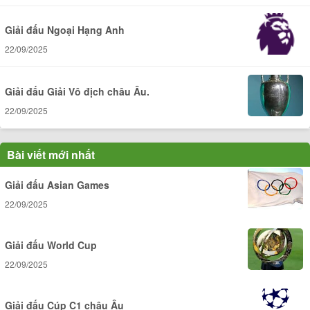
Giải đấu Ngoại Hạng Anh
22/09/2025
Giải đấu Giải Vô địch châu Âu.
22/09/2025
Bài viết mới nhất
Giải đấu Asian Games
22/09/2025
Giải đấu World Cup
22/09/2025
Giải đấu Cúp C1 châu Âu