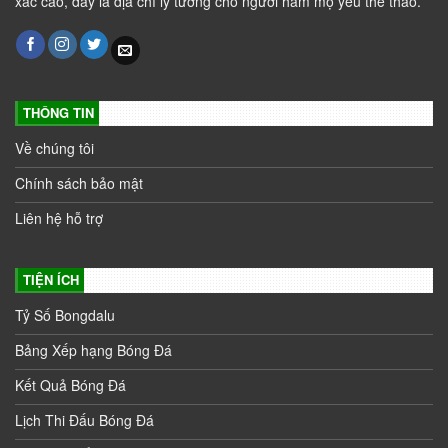
xác cao, đây là địa chỉ lý tưởng cho người hâm mộ yêu thể thao.
THÔNG TIN
Về chúng tôi
Chính sách bảo mật
Liên hệ hỗ trợ
TIỆN ÍCH
Tỷ Số Bongdalu
Bảng Xếp hạng Bóng Đá
Kết Quả Bóng Đá
Lịch Thi Đấu Bóng Đá