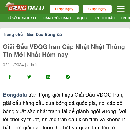
Bỏ
Cược ngay
Cược ngay
qua
nội
TỶ SỐ BONGDALU
BẢNG XẾP HẠNG
KQBĐ
LỊCH THI ĐẤU
TIN 
dung
Trang chủ
-
Giải Đấu Bóng Đá
Giải Đấu VĐQG Iran Cập Nhật Nhật Thông
Tin Mới Nhất Hôm nay
02/11/2024 | admin
trân trọng giới thiệu Giải Đấu VĐQG Iran,
Bongdalu
giải đấu hàng đầu của bóng đá quốc gia, nơi các đội
bóng xuất sắc nhất tranh tài để giành ngôi vương. Với
lối chơi kỹ thuật, những trận đấu kịch tính và không ít
bất ngờ, giải đấu luôn thu hút sự quan tâm lớn từ