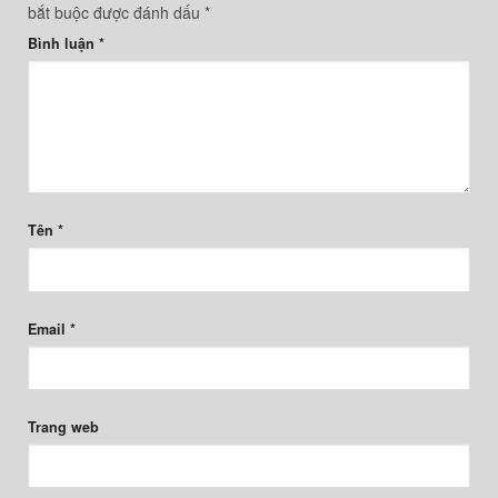
bắt buộc được đánh dấu
*
Bình luận
*
Tên
*
Email
*
Trang web