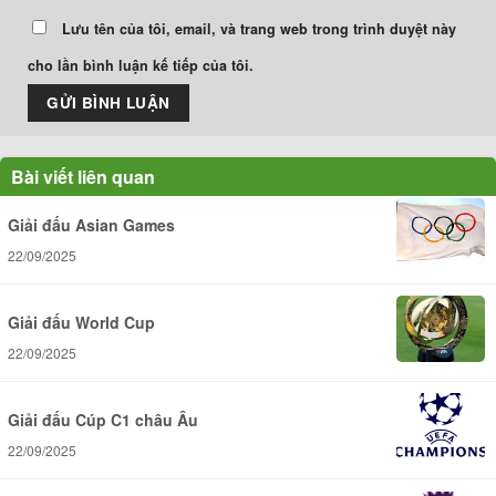
Lưu tên của tôi, email, và trang web trong trình duyệt này
cho lần bình luận kế tiếp của tôi.
Bài viết liên quan
Giải đấu Asian Games
22/09/2025
Giải đấu World Cup
22/09/2025
Giải đấu Cúp C1 châu Âu
22/09/2025