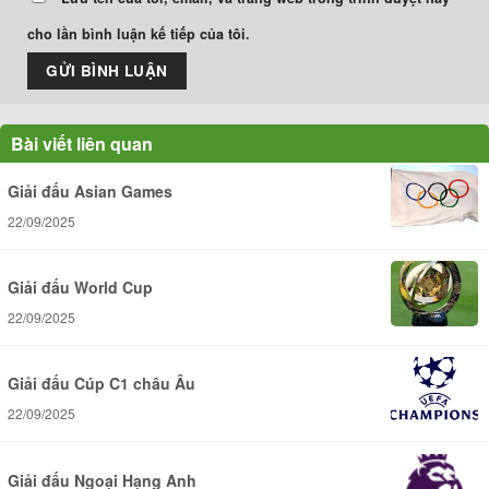
cho lần bình luận kế tiếp của tôi.
Bài viết liên quan
Giải đấu Asian Games
22/09/2025
Giải đấu World Cup
22/09/2025
Giải đấu Cúp C1 châu Âu
22/09/2025
Giải đấu Ngoại Hạng Anh