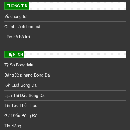
THÔNG TIN
Về chúng tôi
Chính sách bảo mật
Liên hệ hỗ trợ
TIỆN ÍCH
Tỷ Số Bongdalu
Bảng Xếp hạng Bóng Đá
Kết Quả Bóng Đá
Lịch Thi Đấu Bóng Đá
Tin Tức Thể Thao
Giải Đấu Bóng Đá
Tin Nóng