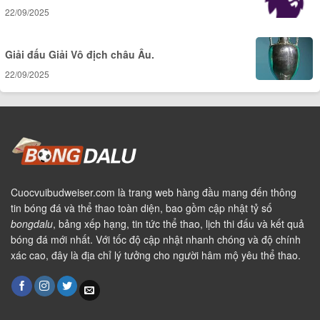
22/09/2025
Giải đấu Giải Vô địch châu Âu.
22/09/2025
Cuocvuibudweiser.com là trang web hàng đầu mang đến thông
tin bóng đá và thể thao toàn diện, bao gồm cập nhật tỷ số
bongdalu
, bảng xếp hạng, tin tức thể thao, lịch thi đấu và kết quả
bóng đá mới nhất. Với tốc độ cập nhật nhanh chóng và độ chính
xác cao, đây là địa chỉ lý tưởng cho người hâm mộ yêu thể thao.