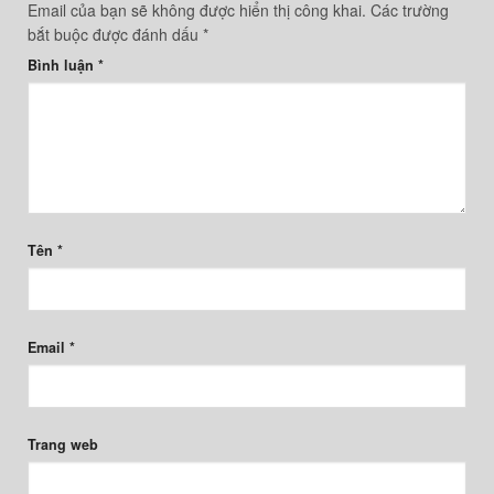
Email của bạn sẽ không được hiển thị công khai.
Các trường
bắt buộc được đánh dấu
*
Bình luận
*
Tên
*
Email
*
Trang web