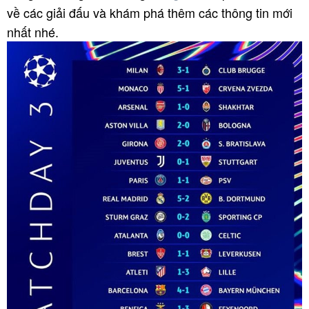
về các giải đấu và khám phá thêm các thông tin mới
nhất nhé.