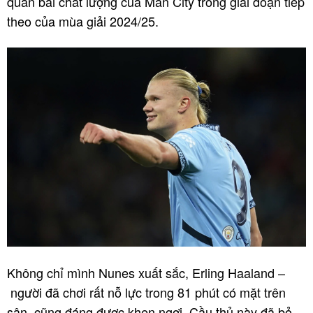
quân bài chất lượng của Man City trong giai đoạn tiếp
theo của mùa giải 2024/25.
Không chỉ mình Nunes xuất sắc, Erling Haaland –
người đã chơi rất nỗ lực trong 81 phút có mặt trên
sân, cũng đáng được khen ngợi. Cầu thủ này đã bỏ