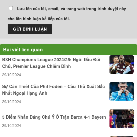
Lưu tên của tôi, email, và trang web trong trình duyệt này
cho lần bình luận kế tiếp của tôi.
Bài viết liên quan
BXH Champions League 2024/25: Ngôi Đầu Đổi
Chủ, Premier League Chiếm Đỉnh
29/10/2024
Sự Cần Thiết Của Phil Foden – Cầu Thủ Xuất Sắc
Nhất Ngoại Hạng Anh
29/10/2024
3 Điểm Nhấn Đáng Chú Ý Ở Trận Barca 4-1 Bayern
29/10/2024